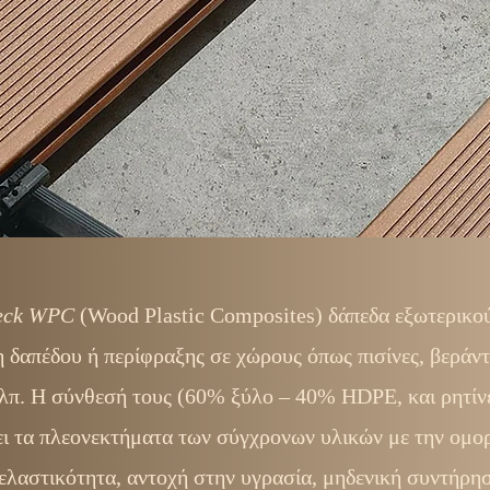
eck WPC
(Wood Plastic Composites) δάπεδα εξωτερικο
η δαπέδου ή περίφραξης σε χώρους όπως πισίνες, βεράντε
λπ. Η σύνθεσή τους (60% ξύλο – 40% HDPE, και ρητίνες
ι τα πλεονεκτήματα των σύγχρονων υλικών με την ομορ
ελαστικότητα, αντοχή στην υγρασία, μηδενική συντήρησ