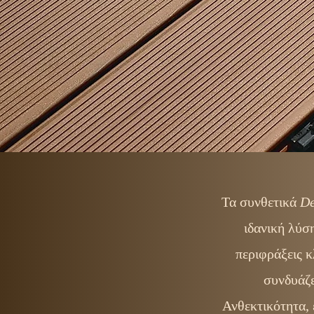
Τα συνθετικά
D
ιδανική λύσ
περιφράξεις κ
συνδυάζε
Ανθεκτικότητα, 