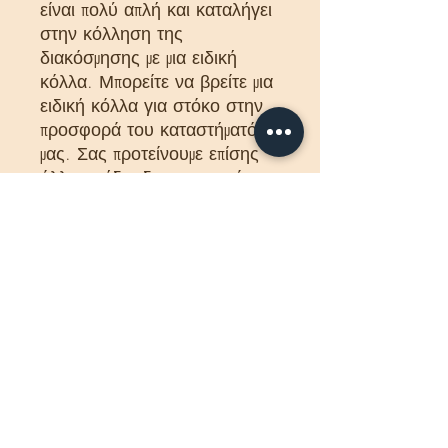
είναι πολύ απλή και καταλήγει
στην κόλληση της
διακόσμησης με μια ειδική
κόλλα. Μπορείτε να βρείτε μια
ειδική κόλλα για στόκο στην
προσφορά του καταστήματός
μας. Σας προτείνουμε επίσης
άλλα σχέδια διακοσμητικών
τοίχων, τα οποία είναι
διαθέσιμα στην προσφορά μας.
Η διακοσμητική επένδυση είναι
κατασκευασμένη από αφρό και
μπορεί να βαφτεί με χρώματα
τοίχου χωρίς διαλύτες. Είναι
ένας εξαιρετικός τρόπος για
να αναδείξετε τα οπτικά
στοιχεία του εσωτερικού
χώρου.