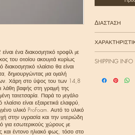
Προσ
ΔΙΑΣΤΑΣΗ
ΧΑΡΑΚΤΗΡΙΣΤΙ
200 x 14,8 x 6,4 [εκ.
ίναι ένα διακοσμητικό προφίλ με
Τεχνολογία: LightGua
ήκος του οποίου ακουμπά κυρίως
SHIPPING INFO
ό διακοσμητικό πλαίσιο θα είναι
τα, δημιουργώντας μια ομαλή
ΔΙΑΘΕΣΙΜΟΤΗΤΑ -
δων. Χάρη στο ύψος του των 14,8
10 - 30 ημέρες
 λάθη βαφής στη γραμμή της
μένη ταπετσαρία. Παρά το μεγάλο
ό πλαίσιο είναι εξαιρετικά ελαφρύ,
μένο υλικό ProFoam. Αυτό το υλικό
οχή στην υγρασία και την υπεριώδη
ικό για εσωτερικούς χώρους με
ς και έντονο ηλιακό φως, τόσο στο