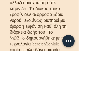
αλλάζει απόχρωση ούτε
κιτρινίζει. Το διακοσμητικό
προφίλ δεν απορροφά μόρια
νερού, επομένως διατηρεί μια
όμορφη εμφάνιση καθ' όλη τη
διάρκεια ζωής του. Το
MD318 δημιουργήθηκε με την
τεχνολογία ScratchSchield, η
οποία περιλαμβάνει ακραία
σκλήρυνση της επιφάνειας.
Αυτό καθιστά το υλικό
ανθεκτικό στις γρατσουνιές
και τις παραμορφώσεις που
μπορεί να προκληθούν από
τυχαία σύγκρουση με το
προϊόν. Το σοβατεπί είναι
επικαλυμμένο με αστάρι, το
οποίο λειαίνει την επιφάνεια
και την προετοιμάζει τέλεια για