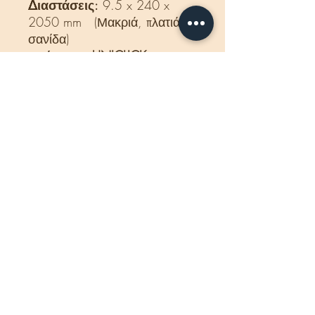
Διαστάσεις:
9.5 x 240 x
2050 mm (Μακριά, πλατιά
σανίδα)
Κούμπωμα: UNICLICK
Αρμός: 4V
Εγγύηση:
25 χρόνια για
οικιακή χρήση
5 χρόνια εγγύηση για
εμπορική χρήση
Κατάλληλο για ενδοδαπέδια
θέρμανση.
Προέλευση: βέλγιο.
- Η τιμή που αναγράφεται
αφορά το κιβώτιο και
περιλαμβάνεται ΦΠΑ.
Χαρακτηριστικά