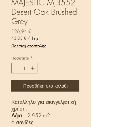
MAJESTIC MJ3552
Desert Oak Brushed
Grey
Τιμή
126,94 €
43,03 €
/
1τ.μ
43,03 €
Πολιτική αποστολής
ανά
1
Ποσότητα
*
Τετραγωνικό
μέτρο
Προσθήκη στο καλάθι
Κατάλληλο για επαγγελματική
χρήση.
Δέμα:
2.952 m2 -
6 σανίδες.