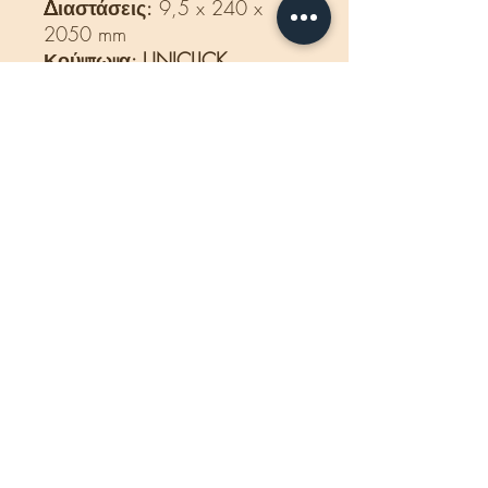
Διαστάσεις:
9,5 x 240 x
2050 mm
Κούμπωμα: UNICLICK
χωρίς αρμό 4V
Εγγύηση:
25 χρόνια για
οικιακή χρήση
10 χρόνια εγγύηση για
εμπορική χρήση
Κατάλληλο για ενδοδαπέδια
θέρμανση.
Προέλευση: βέλγιο.
- Η τιμή που αναγράφεται
αφορά το κιβώτιο και
περιλαμβάνεται ΦΠΑ.
Χαρακτηριστικά
Αντοχή στο νερό
SHIPPING INFO