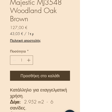
Majestic MJ3548
Woodland Oak
Brown
Τιμή
127,00 €
43,05 €
/
1τ.μ
43,05 €
Πολιτική αποστολής
ανά
1
Ποσότητα
*
Τετραγωνικό
μέτρο
Προσθήκη στο καλάθι
Κατάλληλο για επαγγελματική
χρήση.
Δέμα:
2.952 m2 - 6
σανίδες.