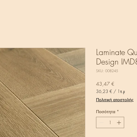
Laminate Qu
Design IMD
SKU: 008245
Τιμή
43,47 €
36,23 €
/
1τ.μ
36,23 €
Πολιτική αποστολής
ανά
1
Ποσότητα
*
Τετραγωνικό
μέτρο