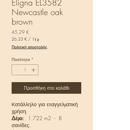
Eligna EL3582
Newcastle oak
brown
Τιμή
45,29 €
26,33 €
/
1τ.μ
26,33 €
Πολιτική αποστολής
ανά
1
Ποσότητα
*
Τετραγωνικό
μέτρο
Προσθήκη στο καλάθι
Κατάλληλο για επαγγελματική
χρήση.
Δέμα:
1.722 m2 - 8
σανίδες.