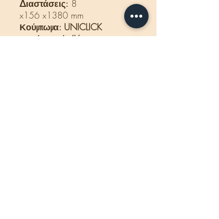
Διαστάσεις:
8
x156 x1380 mm
Κούμπωμα: UNICLICK
χωρίς αρμό 4V
Βάρος δέματος:
16 Kg
Εγγύηση:
25 χρόνια για
οικιακή χρήση
5 χρόνια εγγύηση για
εμπορική χρήση
Κατάλληλο για ενδοδαπέδια
θέρμανση.
Προέλευση: βέλγιο.
- Η τιμή που αναγράφεται
αφορά το κιβώτιο και
περιλαμβάνεται ΦΠΑ.
Χαρακτηριστικά