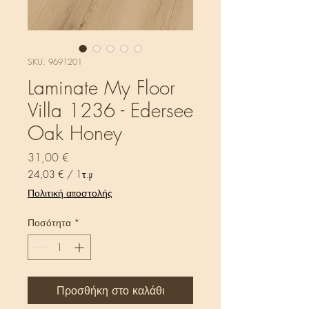
SKU: 9691201
Laminate My Floor
Villa 1236 - Edersee
Oak Honey
Τιμή
31,00 €
24,03 €
/
1τ.μ
24,03 €
Πολιτική αποστολής
ανά
1
Ποσότητα
*
Τετραγωνικό
μέτρο
Προσθήκη στο καλάθι