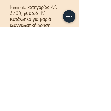
Laminate κατηγορίας AC
5/33, με αρμό 4V
Κατάλληλο για βαριά
επαγγελματική χρήση.
Δέμα:
1,293 m2 - 5
σανίδες.
Διαστάσεις:
12 x188 x1375
mm
Βάρος δέματος:
18 Kg
Κατάλληλο για ενδοδαπέδια
θέρμανση.
Προέλευση
: Γερμανία.
Εγγύηση
: 30 χρόνια.
Η τιμή που αναγράφεται
αφορά το κιβώτιο και
περιλαμβάνεται ΦΠΑ.