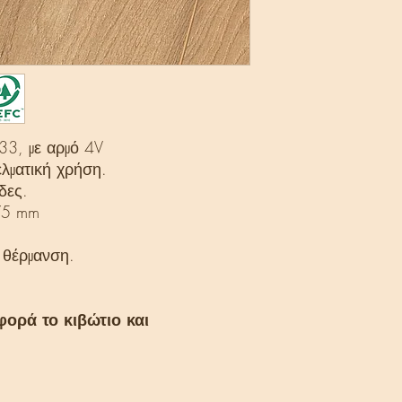
33, με αρμό 4V
λματική χρήση.
δες.
75 mm
 θέρμανση.
φορά το κιβώτιο και