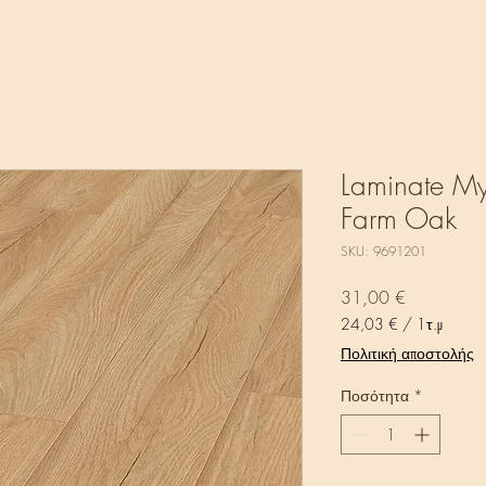
Laminate My 
Farm Oak
SKU: 9691201
Τιμή
31,00 €
24,03 €
/
1τ.μ
24,03 €
Πολιτική αποστολής
ανά
1
Ποσότητα
*
Τετραγωνικό
μέτρο