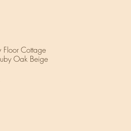
 Floor Cottage
uby Oak Beige
ή
Τιμή
€
Έκπτωσης