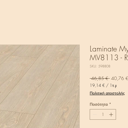
Laminate My
MV8113 - R
SKU: 598808
Κανονικ
 46,85 € 
40,76 
τιμή
19,14 €
/
1τ.μ
19,14 €
Πολιτική αποστολής
ανά
1
Ποσότητα
*
Τετραγωνικό
μέτρο