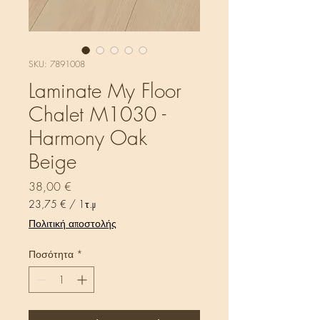
SKU: 7891008
Laminate My Floor
Chalet M1030 -
Harmony Oak
Beige
Τιμή
38,00 €
23,75 €
/
1τ.μ
23,75 €
Πολιτική αποστολής
ανά
1
Ποσότητα
*
Τετραγωνικό
μέτρο