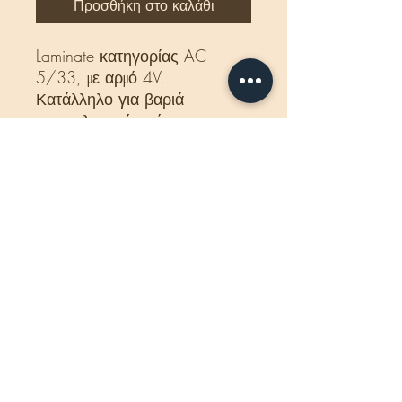
Προσθήκη στο καλάθι
Laminate κατηγορίας AC
5/33, με αρμό 4V.
Κατάλληλο για βαριά
επαγγελματική χρήση.
Δέμα:
1,598 m2 -
6 σανίδες.
Διαστάσεις:
10 x 193 x
1380 mm
Βάρος δέματος:
16 Kg
Κατάλληλο για ενδοδαπέδια
θέρμανση.
Προέλευση
: Γερμανία.
Εγγύηση
: 30 χρόνια
Η τιμή που αναγράφεται
αφορά το κιβώτιο και
περιλαμβάνεται ΦΠΑ.