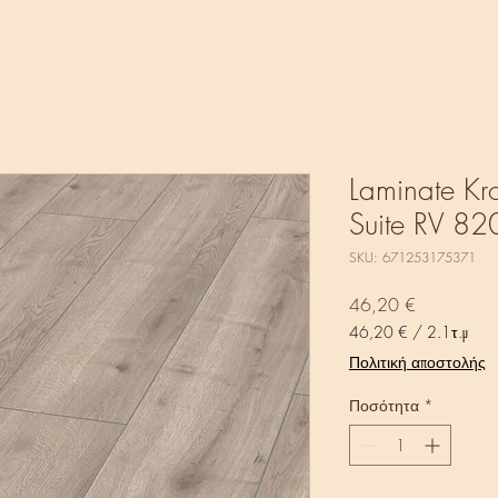
Laminate K
Suite RV 820
SKU: 671253175371
Τιμή
46,20 €
46,20 €
/
2.1τ.μ
46,20 €
Πολιτική αποστολής
ανά
2.1
Ποσότητα
*
Τετραγωνικά
μέτρα