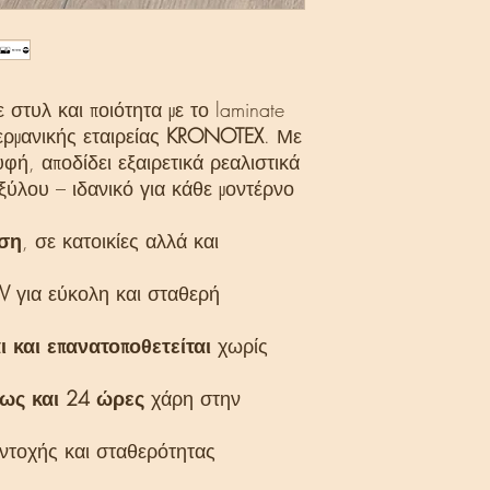
διαχειριζόμενα δά
καινούριο φυτεύετ
Το κυκλικό σύστη
και γρήγορη την 
κυλώντας η μία σα
στυλ και ποιότητα με το laminate
του χρόνου εγκατ
ρμανικής εταιρείας
KRONOTEX
. Με
Γρήγορη και εύκ
ή, αποδίδει εξαιρετικά ρεαλιστικά
Ανθεκτικό στην υπ
ξύλου – ιδανικό για κάθε μοντέρνο
Φιλικό προς το πε
Ανθεκτικό στην τρ
ήση
, σε κατοικίες αλλά και
Ανθεκτικό στις γρ
Εύκολο στο καθάρ
4V
για εύκολη και σταθερή
ι και επανατοποθετείται
χωρίς
ως και 24 ώρες
χάρη στην
τοχής και σταθερότητας