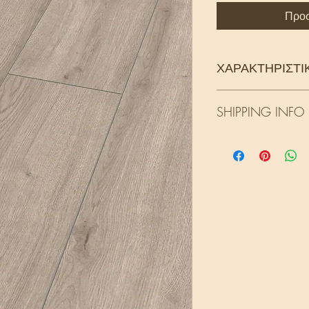
Προσ
ΧΑΡΑΚΤΗΡΙΣΤΙ
Συνολικό πάχος: 
SHIPPING INFO
Κλάση: 33
Διάσταση σανίδας
Κιβώτιο: 2.109 m
Τα προϊόντα αυτής τη
Αρμός: στις 4 πλε
μεταφορική εταιρεία 
Πιστοποίηση συμμ
εξωτερικό, κατόπιν 
υποχρεώσεις που ε
τ
κοινότητα.
Ο χρόνος 
Πιστοποίηση για χ
από 2-10 εργάσιμες 
ρύπων.
όγκου και του προορ
Πιστοποίηση για απ
περιβάλλον προϊόν
Χρησιμοποιούνται 
μοριοσανίδες για
Kronotex. Τα ξύλα