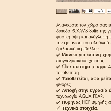
Ανανεώστε τον χώρο σας με 
δάπεδο
ROOMS Suite
της γε
φυσική όψη και ανάγλυφη υφ
την εμφάνιση του αληθινού 
ή κλασικό περιβάλλον.
✔️
Ιδανικό για έντονη χρ
επαγγελματικούς χώρους
✔️
Click σύστημα με αρμό 
τοποθέτηση
✔️
Τοποθετείται, αφαιρείτα
φθορές
✔️
Αντοχή στην υγρασία έ
τεχνολογία
AQUA PEARL
✔️
Πυρήνας HDF
υψηλής αν
📏
Τεχνικά στοιχεία
: