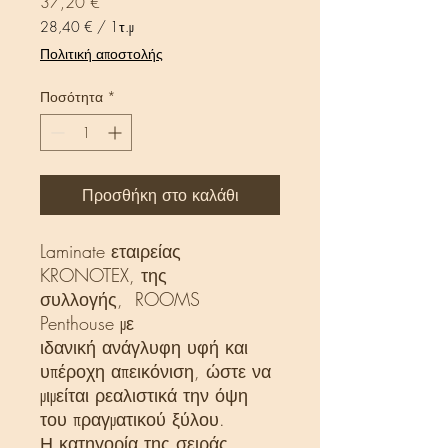
Τιμή
37,20 €
28,40 €
/
1τ.μ
28,40 €
Πολιτική αποστολής
ανά
1
Ποσότητα
*
Τετραγωνικό
μέτρο
Προσθήκη στο καλάθι
Laminate εταιρείας
KRONOTEX, της
συλλογής, ROOMS
Penthouse με
ιδανική ανάγλυφη υφή και
υπέροχη απεικόνιση, ώστε να
μιμείται ρεαλιστικά την όψη
του πραγματικού ξύλου.
Η κατηγορία της σειράς