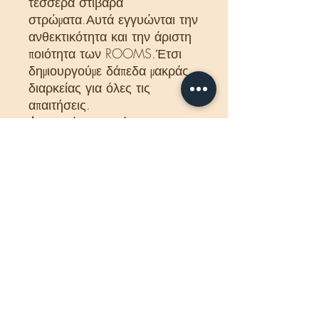
τέσσερα στιβαρά
στρώματα.Αυτά εγγυώνται την
ανθεκτικότητα και την άριστη
ποιότητα των ROOMS.Έτσι
δημιουργούμε δάπεδα μακράς
διαρκείας για όλες τις
απαιτήσεις.
A.
Η επάνω επιφάνεια του
δαπέδου διαθέτει μια ιδιαίτερα
ανθεκτική στη φθορά
προστατευτική μεμβράνη
επικάλυψης.
B.
Η προστατευτική μεμβράνη
επικάλυψης συμπιέζεται μαζί με
τη μεμονωμένη, σκληρυμένη
διακοσμητική μεμβράνη για να
σχηματίσουν μια ανθεκτική
επιφάνεια.
C.
Το βασικό στρώμα είναι μια