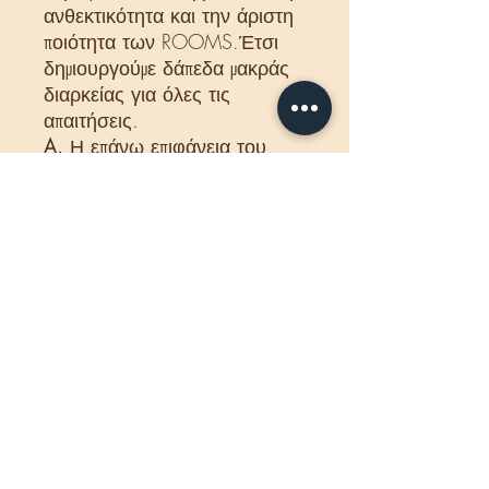
ανθεκτικότητα και την άριστη
ποιότητα των ROOMS.Έτσι
δημιουργούμε δάπεδα μακράς
διαρκείας για όλες τις
απαιτήσεις.
A.
Η επάνω επιφάνεια του
δαπέδου διαθέτει μια ιδιαίτερα
ανθεκτική στη φθορά
προστατευτική μεμβράνη
επικάλυψης.
B.
Η προστατευτική μεμβράνη
επικάλυψης συμπιέζεται μαζί με
τη μεμονωμένη, σκληρυμένη
διακοσμητική μεμβράνη για να
σχηματίσουν μια ανθεκτική
επιφάνεια.
C.
Το βασικό στρώμα είναι μια
ξύλινη ινοσανίδα.
D.
Στην κάτω πλευρά της