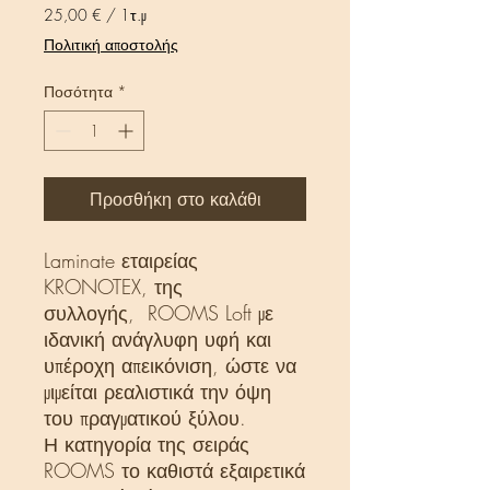
25,00 €
/
1τ.μ
25,00 €
Πολιτική αποστολής
ανά
1
Ποσότητα
*
Τετραγωνικό
μέτρο
Προσθήκη στο καλάθι
Laminate εταιρείας
KRONOTEX, της
συλλογής, ROOMS Loft με
ιδανική ανάγλυφη υφή και
υπέροχη απεικόνιση, ώστε να
μιμείται ρεαλιστικά την όψη
του πραγματικού ξύλου.
Η κατηγορία της σειράς
ROOMS το καθιστά εξαιρετικά