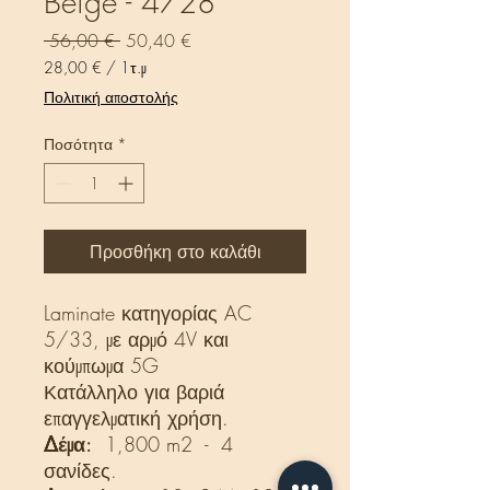
Beige - 4728
Κανονική
Τιμή
 56,00 € 
50,40 €
τιμή
Έκπτωσης
28,00 €
/
1τ.μ
28,00 €
Πολιτική αποστολής
ανά
1
Ποσότητα
*
Τετραγωνικό
μέτρο
Προσθήκη στο καλάθι
Laminate κατηγορίας AC
5/33, με αρμό 4V και
κούμπωμα 5G
Κατάλληλο για βαριά
επαγγελματική χρήση.
Δέμα:
1,800 m2 - 4
σανίδες.