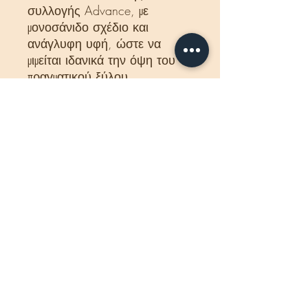
συλλογής Advance, με
μονοσάνιδο σχέδιο και
ανάγλυφη υφή, ώστε να
μιμείται ιδανικά την όψη του
πραγματικού ξύλου.
- Μπορούν να τοποθετηθούν,
να αφαιρεθούν και να
επανατοποθετηθούν σε έναν
άλλο χώρο.
- Η ένωση click με τον αρμό
4V εξασφαλίζει κλείδωμα της
σανίδας αλλά και προστασία
των κουμπωμάτων ώστε να
αντέχουν περισσότερο ακόμη
και στην υγρασία.
- Η τιμή που αναγράφεται
αφορά το τετραγωνικό μέτρο.