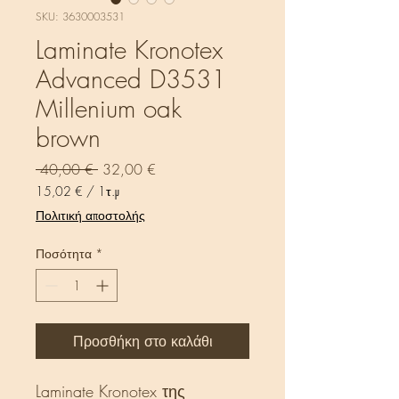
SKU: 3630003531
Laminate Kronotex
Advanced D3531
Millenium oak
brown
Κανονική
Τιμή
 40,00 € 
32,00 €
τιμή
Έκπτωσης
15,02 €
/
1τ.μ
15,02 €
Πολιτική αποστολής
ανά
1
Ποσότητα
*
Τετραγωνικό
μέτρο
Προσθήκη στο καλάθι
Laminate Kronotex της