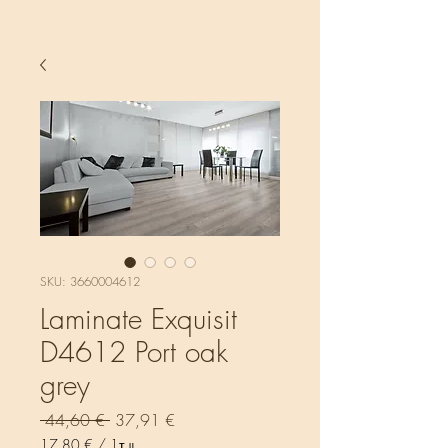
SKU: 3660004612
Laminate Exquisit
D4612 Port oak
grey
Κανονική
Τιμή
 44,60 € 
37,91 €
τιμή
Έκπτωσης
17,80 €
/
1τ.μ