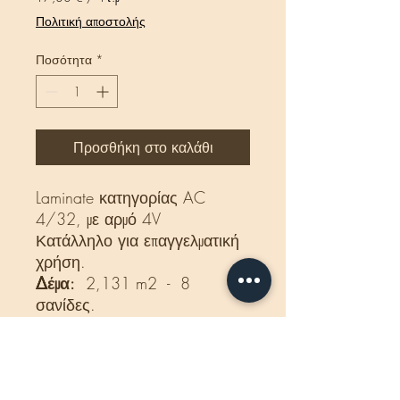
17,80 €
Πολιτική αποστολής
ανά
1
Ποσότητα
*
Τετραγωνικό
μέτρο
Προσθήκη στο καλάθι
Laminate κατηγορίας AC
4/32, με αρμό 4V
Κατάλληλο για επαγγελματική
χρήση.
Δέμα:
2,131 m2 - 8
σανίδες.
Διαστάσεις:
8 x193 x1385
mm
Βάρος δέματος:
16 Kg
Κατάλληλο για ενδοδαπέδια