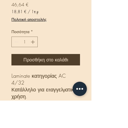
Τιμή
46,64 €
18,81 €
/
1τ.μ
18,81 €
Πολιτική αποστολής
ανά
1
Ποσότητα
*
Τετραγωνικό
μέτρο
Προσθήκη στο καλάθι
Laminate κατηγορίας AC
4/32
Κατάλληλο για επαγγελματική
χρήση.
Δέμα:
2,48m2 - 10 σανίδες.
Διαστάσεις:
7 x192 x1290
mm
Βάρος δέματος:
16 Kg