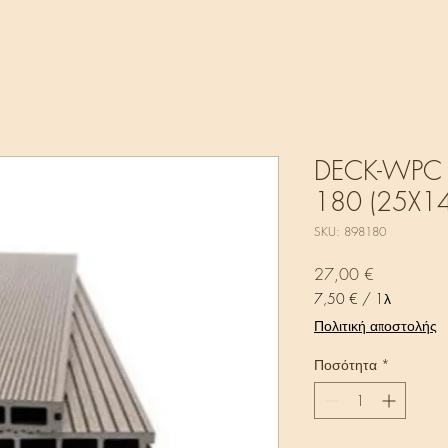
DECK-WPC
180 (25X
SKU: 898180
Τιμή
27,00 €
7,50 €
/
1λ
7,50 €
Πολιτική αποστολής
ανά
1
Ποσότητα
*
Μέτρο