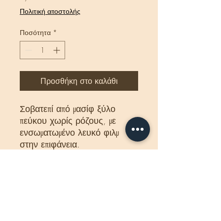
Πολιτική αποστολής
Ποσότητα
*
Προσθήκη στο καλάθι
Σοβατεπί από μασίφ ξύλο
πεύκου χωρίς ρόζους, με
ενσωματωμένο λευκό φιλμ
στην επιφάνεια.
διαστάσεις
: 2200 x 580 x
20 mm
Προέλευση
: Πολωνία
Στιε τιμές συμπεριλβάνεται
ΦΠΑ. 24%
Η τιμή αφορά το τεμάχιο