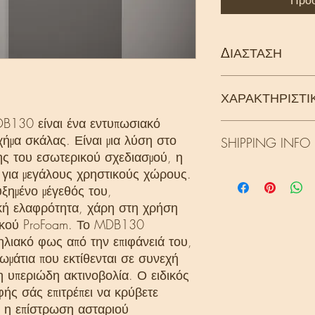
Προσ
ΔΙΑΣΤΑΣΗ
ΧΑΡΑΚΤΗΡΙΣΤΙ
200 x 5 x 19 [cm]
B130 είναι ένα εντυπωσιακό
Τεχνολογία: LightGua
χήμα σκάλας. Είναι μια λύση στο
SHIPPING INFO
ης του εσωτερικού σχεδιασμού, η
 για μεγάλους χρηστικούς χώρους.
Τα προϊόντα αυτής τη
μεταφορική εταιρεία 
υξημένο μέγεθός του,
εξωτερικό, κατόπιν 
ική ελαφρότητα, χάρη στη χρήση
τ
λικού ProFoam. Το MDB130
Ο χρόνος 
ηλιακό φως από την επιφάνειά του,
από 2-20 εργάσιμες 
δωμάτια που εκτίθενται σε συνεχή
όγκου και του προορ
η υπεριώδη ακτινοβολία. Ο ειδικός
φής σάς επιτρέπει να κρύβετε
ι η επίστρωση ασταριού