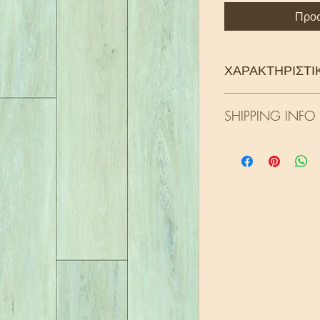
Προσ
ΧΑΡΑΚΤΗΡΙΣΤΙ
Αντιολισθητικότ
SHIPPING INFO
ακόμη και σε υγρ
Ακαυστότητα
: B
επαγγελματικά κτίρ
Τα προϊόντα αυτής τη
Ηχομόνωση
: 45 
μεταφορική εταιρεία 
σε πολυσύχναστο
εξωτερικό, κατόπιν 
Κατηγορία χρήσ
τ
χρήση
Ο χρόνος 
Επιφάνεια φθορ
από 2-10 εργάσιμες 
Πάχος
: 6 mm συν
όγκου και του προορ
Αρμός
: 4V για φυ
Πάχος φιλμ προσ
Τύπος τοποθέτησ
Κατάλληλο για ε
χώρους