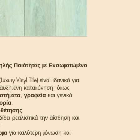
Οικολογικό & αν
📏 Διαστάσεις & Συσ
Διαστάσεις λωρ
Τεμάχια ανά κιβ
Συνολική κάλυψη
ψηλής Ποιότητας με Ενσωματωμένο
(Luxury Vinyl Tile)
είναι ιδανικό για
 αυξημένη καταπόνηση, όπως
αστήματα, γραφεία
και γενικά
ορία
.
οθέτησης
ίδει ρεαλιστικά την αίσθηση και
υ
ωμα
για καλύτερη μόνωση και