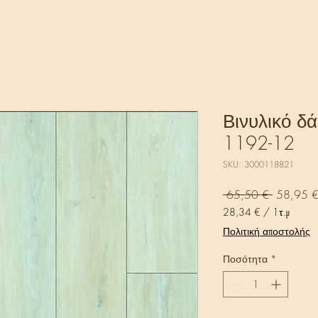
Βινυλικό δά
1192-12
SKU: 3000118821
Κανονικ
 65,50 € 
58,95 
τιμή
28,34 €
/
1τ.μ
28,34 €
Πολιτική αποστολής
ανά
1
Ποσότητα
*
Τετραγωνικό
μέτρο