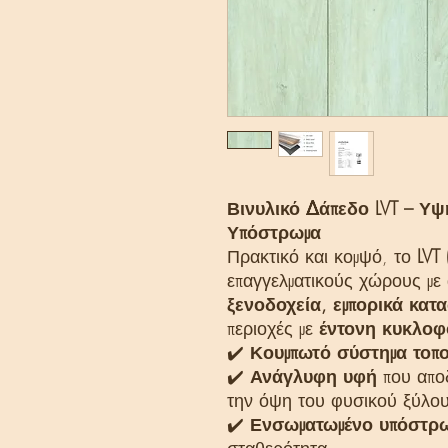
Βινυλικό Δάπεδο LVT – Υ
Υπόστρωμα
Πρακτικό και κομψό, το
LVT 
επαγγελματικούς χώρους με
ξενοδοχεία, εμπορικά κατ
περιοχές με
έντονη κυκλοφ
✔️
Κουμπωτό σύστημα τοπ
✔️
Ανάγλυφη υφή
που αποδ
την όψη του φυσικού ξύλο
✔️
Ενσωματωμένο υπόστρ