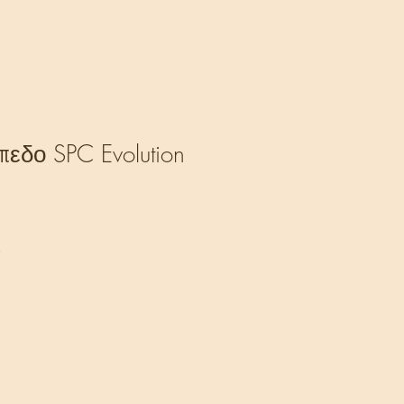
πεδο SPC Evolution
ή
Τιμή
€
Έκπτωσης