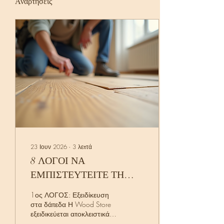
Αναρτήσεις
23 Ιουν 2026
∙
3
λεπτά
8 ΛΟΓΟΙ ΝΑ
ΕΜΠΙΣΤΕΥΤΕΙΤΕ ΤΗ
WOOD STORE ΓΙΑ ΤΟ
1ος ΛΟΓΟΣ: Εξειδίκευση
ΝΕΟ ΣΑΣ ΔΑΠΕΔΟ
στα δάπεδα Η Wood Store
εξειδικεύεται αποκλειστικά
στα ξύλινα δάπεδα, τα