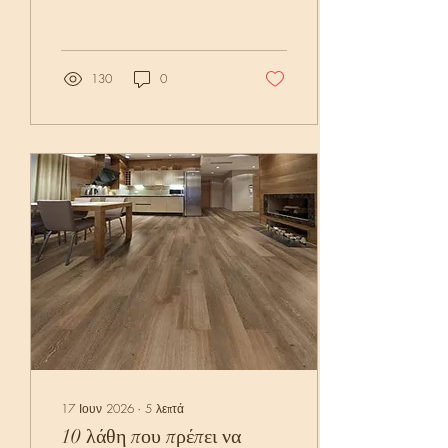
laminate, τα deck και τις
επενδύσεις τοίχου. Αυτό
σημαίνει ότι δεν είμαστε ένα
γενικό κατάστημα δομικών
130
0
υλικών, αλλά ένας χώρος
με απόλυτη εστίαση στο
αντικείμενο. Στη Wood Store
θα βρείτε επίσης όλα τα
απαραίτητα αξεσουάρ για
την ολοκλήρωση και τη
σωστή εφαρμογή του
δαπέδου σας, όπως τα
κατάλληλα υποστρώματα,
σοβατεπι και παρελκόμενα
τοποθέτησης, ώστε να
έχετε μια ολοκληρωμένη
λύση χωρίς...
17 Ιουν 2026
∙
5
λεπτά
10 λάθη που πρέπει να