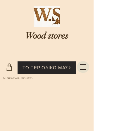
Wood stores
Where nature...meets knowledge
ΤΟ ΠΕΡΙΟΔΙΚΟ ΜΑΣ
Tel:
24210 83659
-
6975103613