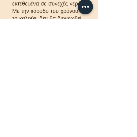
εκτεθειμένα σε συνεχές νερό.
Με την πάροδο του χρόνου,
το καλούπι δεν θα διογκωθεί,
δεν θα ραγίσει ή δεν θα
αλλάξει χρώμα. Μετά από
πολλά χρόνια θα εξακολουθεί
να φαίνεται τέλειο. Το QL056
καθαρίζεται πολύ εύκολα - έχει
μια ειδική επίστρωση που
προστατεύει το υλικό από τη
βρωμιά και τη σκόνη. Αρκεί
να το σκουπίζετε με ένα
στεγνό πανί πού και πού. Η
κουρτινόξυλα μπορεί εύκολα
να κοπεί σε οποιοδήποτε
μέγεθος. Θα λειτουργήσει
καλά για κάθε τύπο δωματίου
και οποιοδήποτε μήκος εσοχής
παραθύρου.