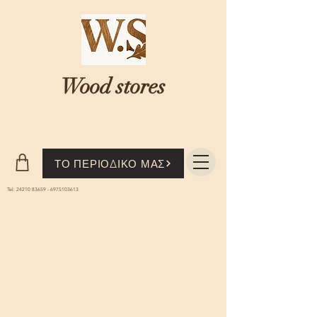
Wood stores
Where nature...meets knowledge
ΤΟ ΠΕΡΙΟΔΙΚΟ ΜΑΣ
Tel:
24210 83659
-
6975103613