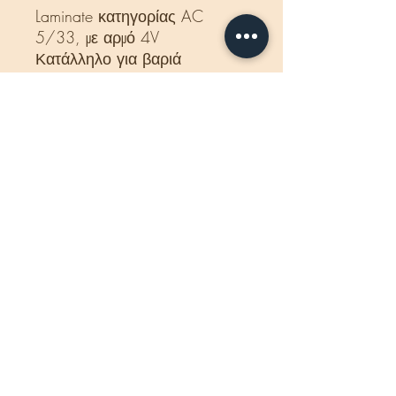
Laminate κατηγορίας AC
5/33, με αρμό 4V
Κατάλληλο για βαριά
επαγγελματική χρήση.
Δέμα:
1,80 m2 - 4 σανίδες.
Διαστάσεις:
1845 x 244 x
10 mm
Εγγύση: 30
έτη
Κατάλληλο για ενδοδαπέδια
θέρμανση.
Προέλευση: Γερμανία.
Η τιμή που αναγράφεται
αφορά το κιβώτιο και
περιλαμβάνεται ΦΠΑ.
Χαρακτηριστικά