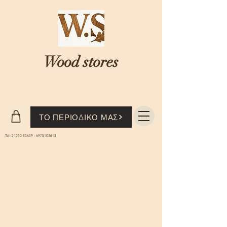
Wood stores
Where nature...meets knowledge
ΤΟ ΠΕΡΙΟΔΙΚΟ ΜΑΣ
Tel:
24210 83659
-
6975103613