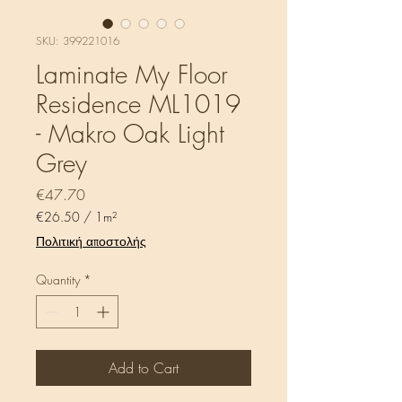
SKU: 399221016
Laminate My Floor
Residence ML1019
- Makro Oak Light
Grey
Price
€47.70
€26.50
/
1m²
€26.50
Πολιτική αποστολής
per
1
Quantity
*
Square
meter
Add to Cart