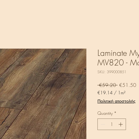
Laminate My
MV820 - Mo
SKU: 399000851
Regular
S
 €59.20 
€51.50
Price
P
€19.14
/
1m²
€19.14
Πολιτική αποστολής
per
1
Quantity
*
Square
meter