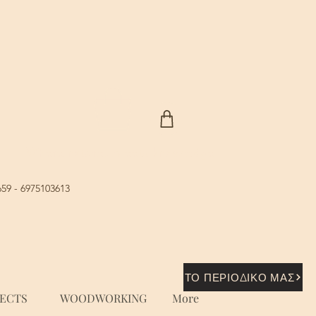
Where nature...meets knowledge
659 - 6975103613
ΤΟ ΠΕΡΙΟΔΙΚΟ ΜΑΣ
JECTS
WOODWORKING
More