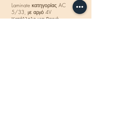
Laminate κατηγορίας AC
5/33, με αρμό 4V
Κατάλληλο για βαριά
επαγγελματική χρήση.
Δέμα:
2,69 m2 - 8 σανίδες.
Διαστάσεις:
8 x244 x1385
mm
Βάρος δέματος:
16 Kg
Κατάλληλο για ενδοδαπέδια
θέρμανση.
Προέλευση: Γερμανία.
Η τιμή που αναγράφεται
αφορά το κιβώτιο και
περιλαμβάνεται ΦΠΑ.
ΧΑΡΑΚΤΗΡΙΣΤΙΚΑ
Laminate της εταιρείας My Floor, της