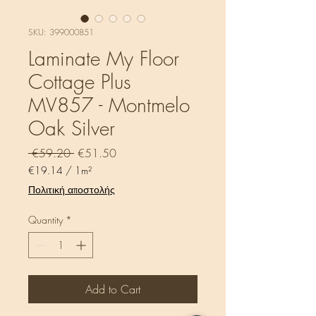
SKU: 399000851
Laminate My Floor
Cottage Plus
MV857 - Montmelo
Oak Silver
Regular
Sale
 €59.20 
€51.50
Price
Price
€19.14
/
1m²
€19.14
Πολιτική αποστολής
per
1
Quantity
*
Square
meter
Add to Cart