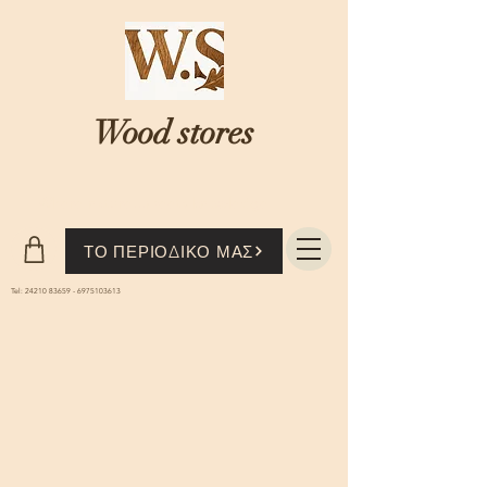
Wood stores
Where nature...meets knowledge
ΤΟ ΠΕΡΙΟΔΙΚΟ ΜΑΣ
Tel:
24210 83659
-
6975103613