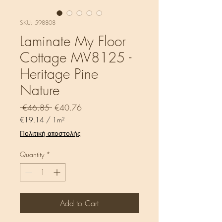
SKU: 598808
Laminate My Floor
Cottage MV8125 -
Heritage Pine
Nature
Regular
Sale
 €46.85 
€40.76
Price
Price
€19.14
/
1m²
€19.14
Πολιτική αποστολής
per
1
Quantity
*
Square
meter
Add to Cart