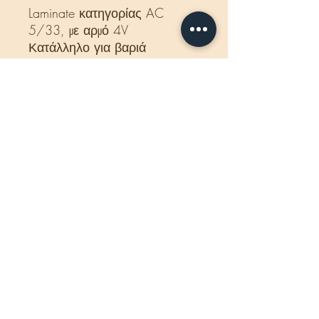
Laminate κατηγορίας AC
5/33, με αρμό 4V
Κατάλληλο για βαριά
επαγγελματική χρήση.
Δέμα:
2,131 m2 - 8
σανίδες.
Διαστάσεις:
8
x193 x1380 mm
Βάρος δέματος:
16 Kg
Κατάλληλο για ενδοδαπέδια
θέρμανση.
Προέλευση: Γερμανία.
Η τιμή που αναγράφεται
αφορά το κιβώτιο και
περιλαμβάνεται ΦΠΑ.
ΧΑΡΑΚΤΗΡΙΣΤΙΚΑ