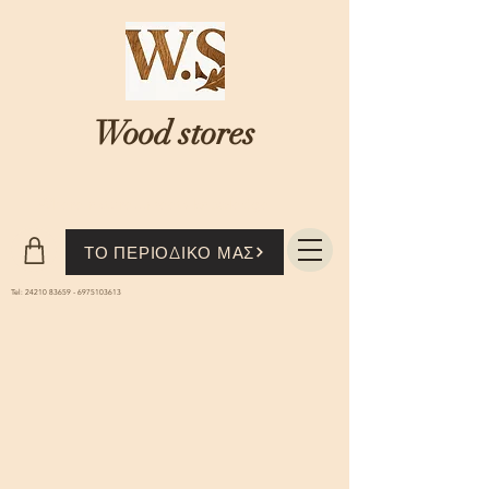
Wood stores
Where nature...meets knowledge
ΤΟ ΠΕΡΙΟΔΙΚΟ ΜΑΣ
Tel:
24210 83659
-
6975103613