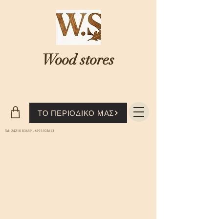
Wood stores
Where nature...meets knowledge
ΤΟ ΠΕΡΙΟΔΙΚΟ ΜΑΣ
Tel:
24210 83659
-
6975103613