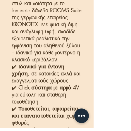
στυλ και ποιότητα με το
laminate δάπεδο
ROOMS Suite
της γερμανικής εταιρείας
KRONOTEX
. Με φυσική όψη
και ανάγλυφη υφή, αποδίδει
εξαιρετικά ρεαλιστικά την
εμφάνιση του αληθινού ξύλου
– ιδανικό για κάθε μοντέρνο ή
κλασικό περιβάλλον.
✔️
Ιδανικό για έντονη
χρήση
, σε κατοικίες αλλά και
επαγγελματικούς χώρους
✔️
Click σύστημα με αρμό 4V
για εύκολη και σταθερή
τοποθέτηση
✔️
Τοποθετείται, αφαιρείται
και επανατοποθετείται
χωρίς
φθορές
✔️
Αντοχή στην υγρασία