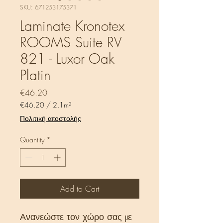
SKU: 671253175371
Laminate Kronotex
ROOMS Suite RV
821 - Luxor Oak
Platin
Price
€46.20
€46.20
/
2.1m²
€46.20
Πολιτική αποστολής
per
2.1
Quantity
*
Square
meters
Add to Cart
Ανανεώστε τον χώρο σας με