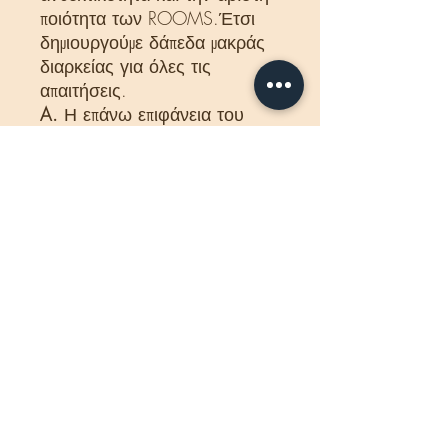
ποιότητα των ROOMS.Έτσι
δημιουργούμε δάπεδα μακράς
διαρκείας για όλες τις
απαιτήσεις.
A.
Η επάνω επιφάνεια του
δαπέδου διαθέτει μια ιδιαίτερα
ανθεκτική στη φθορά
προστατευτική μεμβράνη
επικάλυψης.
B.
Η προστατευτική μεμβράνη
επικάλυψης συμπιέζεται μαζί με
τη μεμονωμένη, σκληρυμένη
διακοσμητική μεμβράνη για να
σχηματίσουν μια ανθεκτική
επιφάνεια.
C.
Το βασικό στρώμα είναι μια
ξύλινη ινοσανίδα.
D.
Στην κάτω πλευρά της