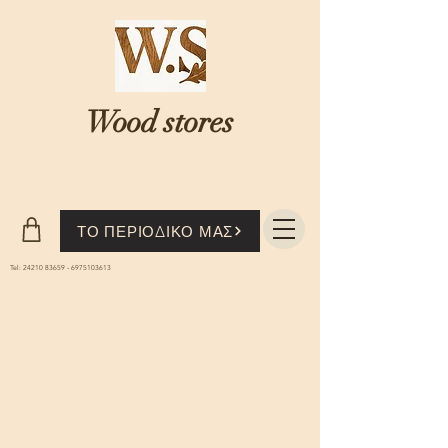
Wood stores
Where nature...meets knowledge
ΤΟ ΠΕΡΙΟΔΙΚΟ ΜΑΣ
Tel:
24210 83659
-
6975103613