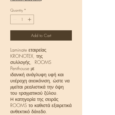
per
1
Quantity
*
Square
meter
Add to Cart
Laminate εταιρείας
KRONOTEX, της
συλλογής, ROOMS
Penthouse με
ιδανική ανάγλυφη υφή και
υπέροχη απεικόνιση, ώστε να
μιμείται ρεαλιστικά την όψη
του πραγματικού ξύλου.
Η κατηγορία της σειράς
ROOMS το καθιστά εξαιρετικά
ανθεκτικό δάπεδο.