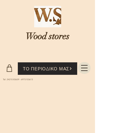
Wood stores
Where nature...meets knowledge
ΤΟ ΠΕΡΙΟΔΙΚΟ ΜΑΣ
Tel:
24210 83659
-
6975103613