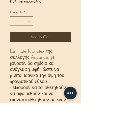
Πολιτική αποστολής
per
1
Quantity
*
Square
meter
Add to Cart
Laminate Kronotex της
συλλογής Advance, με
μονοσάνιδο σχέδιο και
ανάγλυφη υφή, ώστε να
μιμείται ιδανικά την όψη του
πραγματικού ξύλου.
- Μπορούν να τοποθετηθούν,
να αφαιρεθούν και να
επανατοποθετηθούν σε έναν
άλλο χώρο.
- Η ένωση click με τον αρμό