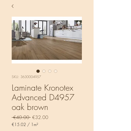
SKU: 3630004957
Laminate Kronotex
Advanced D4957
oak brown
Regular
Sale
 €40.00 
€32.00
Price
Price
€15.02
/
1m²
€15.02