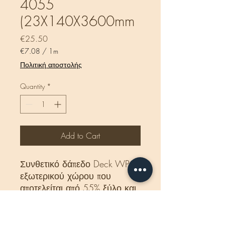
4055
(23X140X3600mm
Price
€25.50
€7.08
/
1m
€7.08
Πολιτική αποστολής
per
1
Quantity
*
Meter
Add to Cart
Συνθετικό δάπεδο Deck WPC
εξωτερικού χώρου που
αποτελείται από 55% ξύλο και
35% HDPE και 10% ρητίνες,
UV σταθεροποιητές κλπ. Είναι
διπλής όψης με στενό χτένι