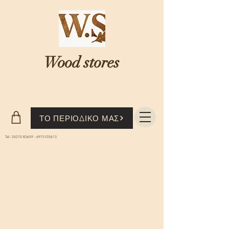
Wood stores
Where nature...meets knowledge
ΤΟ ΠΕΡΙΟΔΙΚΟ ΜΑΣ
Tel:
24210 83659
-
6975103613