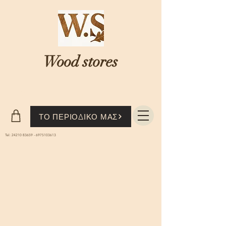
Wood stores
Where nature...meets knowledge
ΤΟ ΠΕΡΙΟΔΙΚΟ ΜΑΣ
Tel:
24210 83659
-
6975103613