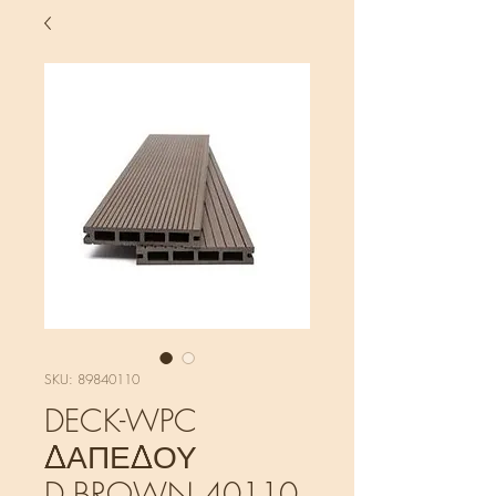
SKU: 89840110
DECK-WPC
ΔΑΠΕΔΟΥ
D.BROWN 40110