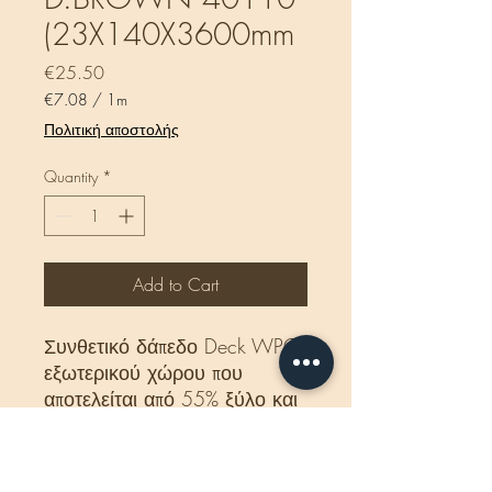
(23X140X3600mm
Price
€25.50
€7.08
/
1m
€7.08
Πολιτική αποστολής
per
1
Quantity
*
Meter
Add to Cart
Συνθετικό δάπεδο Deck WPC
εξωτερικού χώρου που
αποτελείται από 55% ξύλο και
35% HDPE και 10% ρητίνες,
UV σταθεροποιητές κλπ. Είναι
διπλής όψης με στενό χτένι