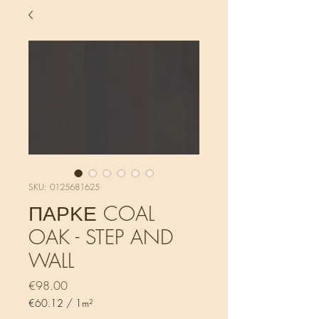
SKU: 0125681625
ΠΑΡΚΕ COAL
OAK - STEP AND
WALL
Price
€98.00
€60.12
/
1m²
€60.12