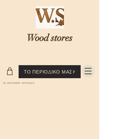
Wood stores
Where nature...meets knowledge
ΤΟ ΠΕΡΙΟΔΙΚΟ ΜΑΣ
Tel:
24210 83659
-
6975103613