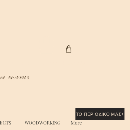
Where nature...meets knowledge
659 - 6975103613
ΤΟ ΠΕΡΙΟΔΙΚΟ ΜΑΣ
JECTS
WOODWORKING
More