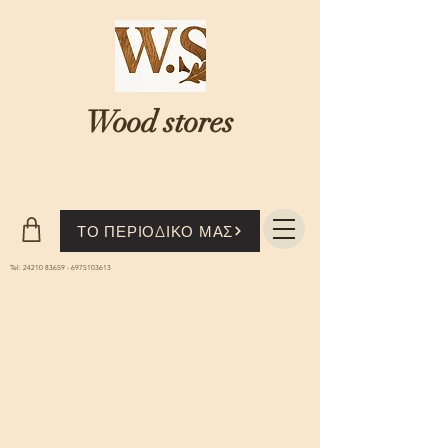
Wood stores
Where nature...meets knowledge
ΤΟ ΠΕΡΙΟΔΙΚΟ ΜΑΣ
Tel:
24210 83659
-
6975103613