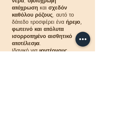
νερά
,
ομοιόχρωμη
απόχρωση
και
σχεδόν
καθόλου ρόζους
, αυτό το
δάπεδο προσφέρει ένα
ήρεμο,
φωτεινό και απόλυτα
ισορροπημένο αισθητικό
αποτέλεσμα
.
Ιδανικό για
μοντέρνους,
minimal ή πολυτελείς
χώρους
, που απαιτούν άψογη
ποιότητα και απόλυτη
καθαρότητα στην όψη.
ΔΙΑΣΤΑΣΗ
500 -1400 x 90 x 22
ΔΙΑΘΕΣΙΜΟΤΗΤΑ