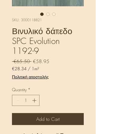
SKU: 3000118821
Βινυλικό δάπεδο
SPC Evolution
1192-9
Regular
Sale
 €65.50 
€58.95
Price
Price
€28.34
/
1m²
€28.34
Πολιτική αποστολής
per
1
Quantity
*
Square
meter
Add to Cart