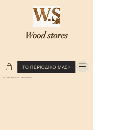
Wood stores
Where nature...meets knowledge
ΤΟ ΠΕΡΙΟΔΙΚΟ ΜΑΣ
Tel:
24210 83659
-
6975103613