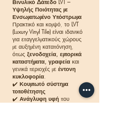
Βινυλικό Δάπεδο LVT –
Υψηλής Ποιότητας με
Ενσωματωμένο Υπόστρωμα
Πρακτικό και κομψό, το
LVT
(Luxury Vinyl Tile)
είναι ιδανικό
για επαγγελματικούς χώρους
με αυξημένη καταπόνηση,
όπως
ξενοδοχεία, εμπορικά
καταστήματα, γραφεία
και
γενικά περιοχές με
έντονη
κυκλοφορία
.
✔️
Κουμπωτό σύστημα
τοποθέτησης
✔️
Ανάγλυφη υφή
που
αποδίδει ρεαλιστικά την
αίσθηση και την όψη του
φυσικού ξύλου
✔️
Ενσωματωμένο
υπόστρωμα
για καλύτερη